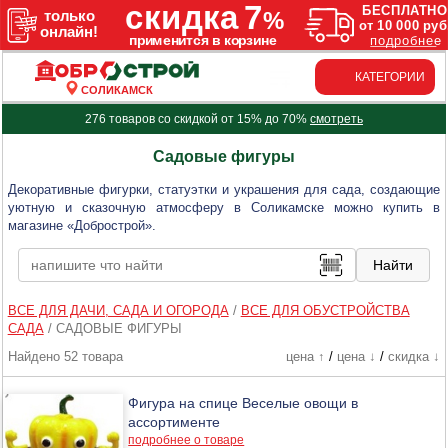
КАТЕГОРИИ
СОЛИКАМСК
276 товаров со скидкой от 15% до 70%
смотреть
Садовые фигуры
Декоративные фигурки, статуэтки и украшения для сада, создающие
уютную и сказочную атмосферу в Соликамске можно купить в
магазине «Добрострой».
ВСЕ ДЛЯ ДАЧИ, САДА И ОГОРОДА
/
ВСЕ ДЛЯ ОБУСТРОЙСТВА
САДА
/
САДОВЫЕ ФИГУРЫ
Найдено 52 товара
цена ↑
/
цена ↓
/
скидка ↓
Фигура на спице Веселые овощи в
ассортименте
подробнее о товаре