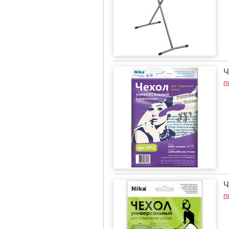
Ч
п
Ч
п