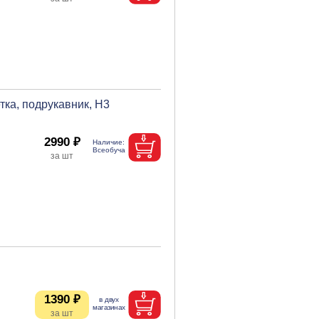
тка, подрукавник, Н3
2990 ₽
1390 ₽