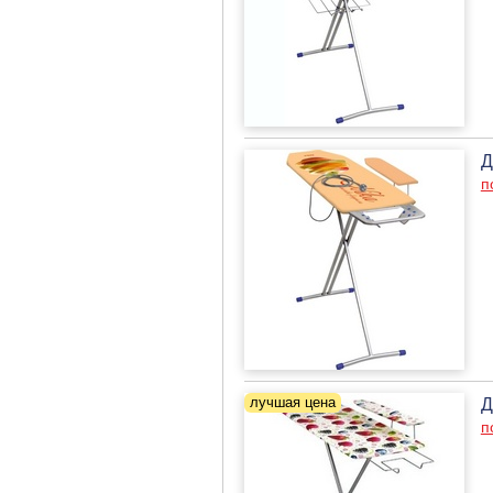
Д
п
Д
п