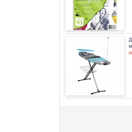
Д
м
п