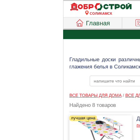
СОЛИКАМСК
Главная
Гладильные доски различн
глажения белья в Соликамск
ВСЕ ТОВАРЫ ДЛЯ ДОМА
/
ВСЕ Д
Найдено 8 товаров
Д
п