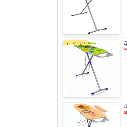
Д
п
Д
п