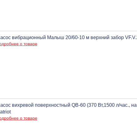
асос вибрационный Малыш 20/60-10 м верхний забор VF.V.20
одробнее о товаре
асос вихревой поверхностный QB-60 (370 Вт,1500 л/час., на
atriot
одробнее о товаре