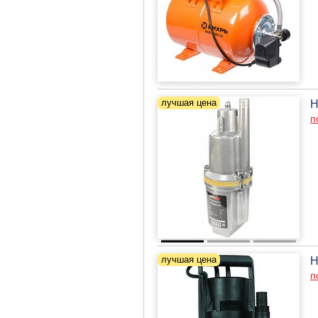
Н
п
Н
п