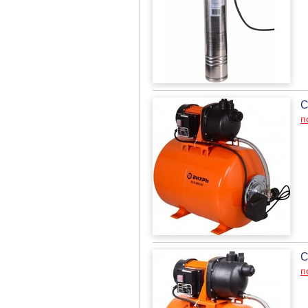
С
п
С
п