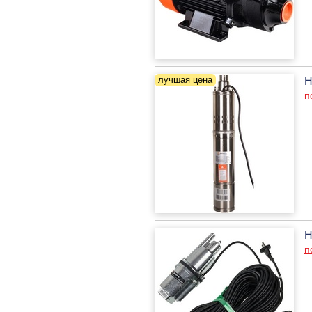
Н
п
Н
п