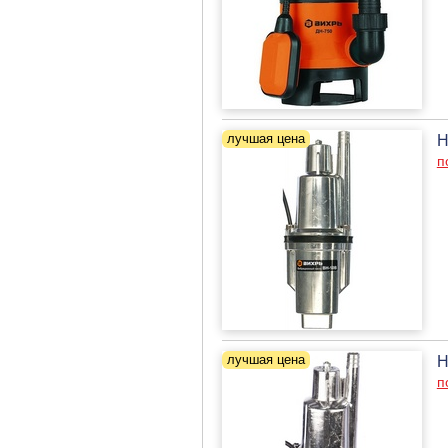
Н
п
Н
п