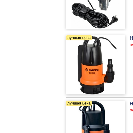
Н
п
Н
п