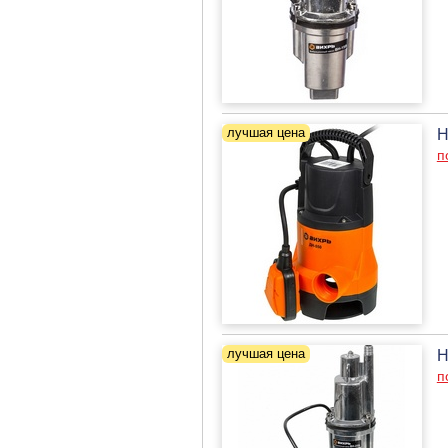
Н
п
Н
п