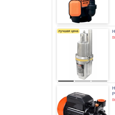
Н
п
Н
P
п