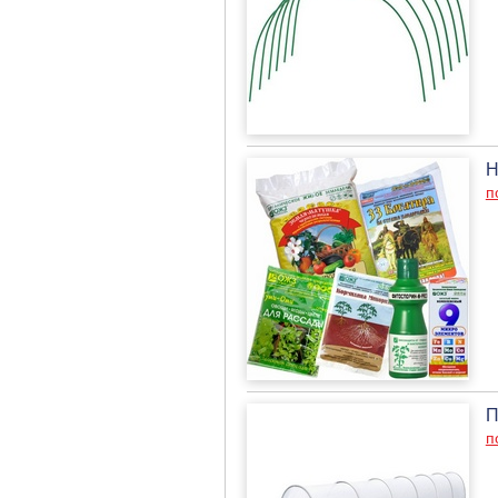
Н
п
П
п