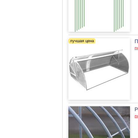
П
п
Р
п