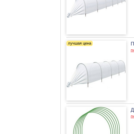
П
п
Д
п