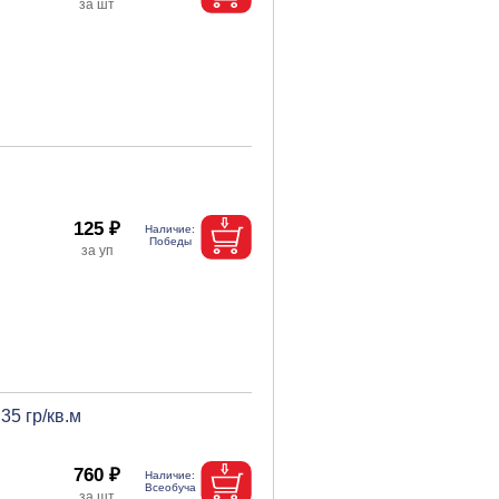
125 ₽
35 гр/кв.м
760 ₽