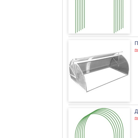
П
п
Д
п