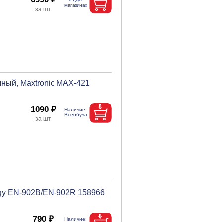
чный, Maxtronic MAX-421
1090 ₽
rgy EN-902B/EN-902R 158966
790 ₽