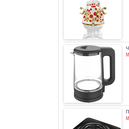
Ч
М
П
М