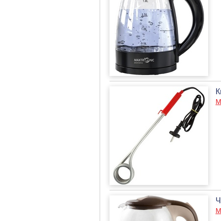
К
М
Ч
М