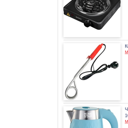
К
М
Ч
1
М