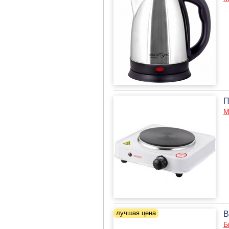
П
М
В
Б