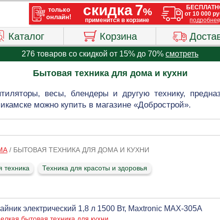
Каталог
Корзина
Доста
276 товаров со скидкой от 15% до 70%
смотреть
Бытовая техника для дома и кухни
нтиляторы, весы, блендеры и другую технику, предн
икамске можно купить в магазине «Добрострой».
МА
/
БЫТОВАЯ ТЕХНИКА ДЛЯ ДОМА И КУХНИ
я техника
Техника для красоты и здоровья
айник электрический 1,8 л 1500 Вт, Maxtronic МАХ-305А
елкая бытовая техника для кухни