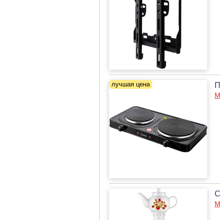
П
М
С
М