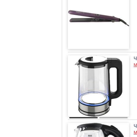
Ч
М
Ч
М