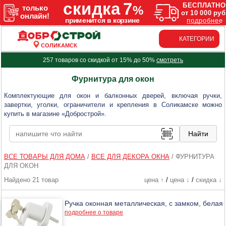
КАТЕГОРИИ
СОЛИКАМСК
257 товаров со скидкой от 15% до 50%
смотреть
Фурнитура для окон
Комплектующие для окон и балконных дверей, включая ручки,
завертки, уголки, ограничители и крепления в Соликамске можно
купить в магазине «Добрострой».
ВСЕ ТОВАРЫ ДЛЯ ДОМА
/
ВСЕ ДЛЯ ДЕКОРА ОКНА
/
ФУРНИТУРА
ДЛЯ ОКОН
Найдено 21 товар
цена ↑
/
цена ↓
/
скидка ↓
Ручка оконная металлическая, с замком, белая
подробнее о товаре