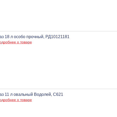
аз 18 л особо прочный, РД10121181
одробнее о товаре
аз 11 л овальный Водолей, С621
одробнее о товаре