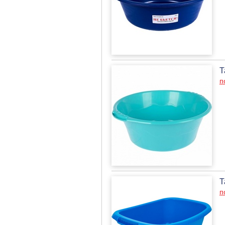
Т
п
Т
п