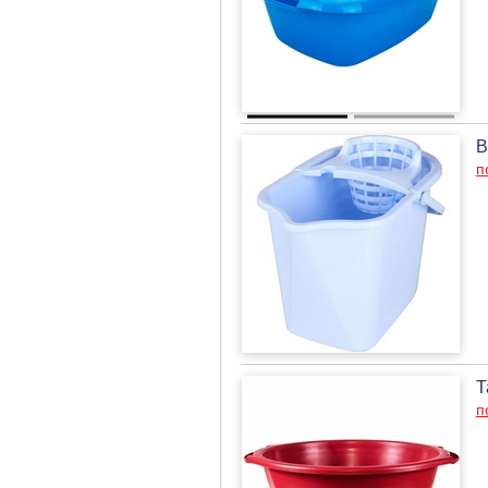
В
п
Т
п