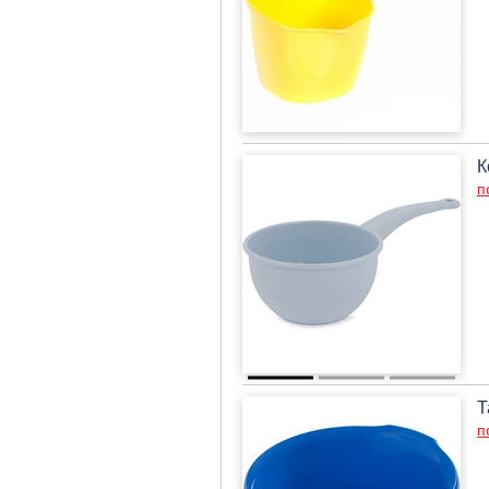
К
п
Т
п