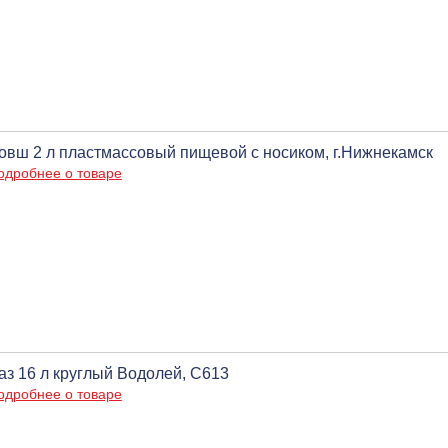
овш 2 л пластмассовый пищевой с носиком, г.Нижнекамск
одробнее о товаре
аз 16 л круглый Водолей, С613
одробнее о товаре