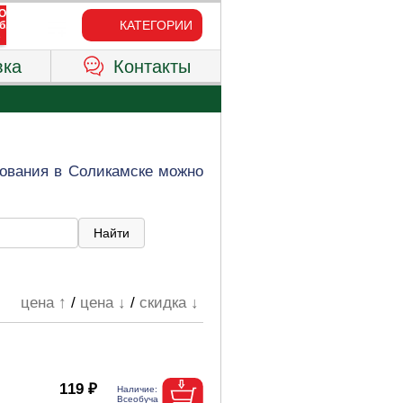
КАТЕГОРИИ
вка
Контакты
зования в Соликамске можно
цена ↑
/
цена ↓
/
скидка ↓
119 ₽