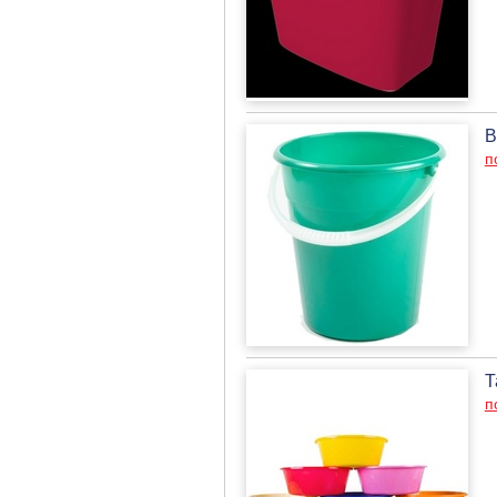
В
п
Т
п