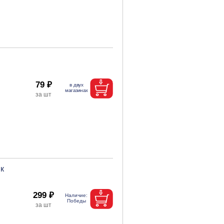
79 ₽
к
299 ₽