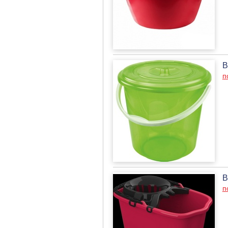
В
п
В
п