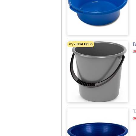
В
п
Т
п