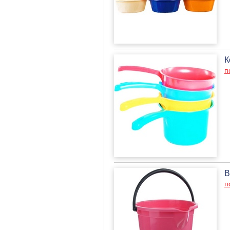
К
п
В
п