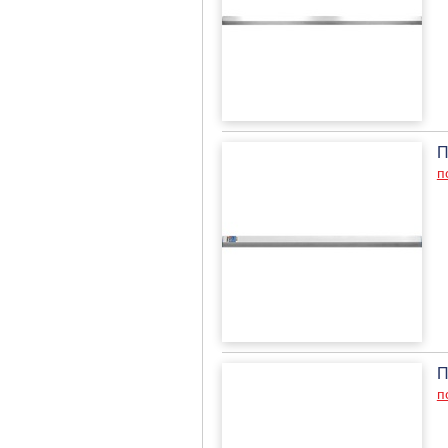
П
п
П
п