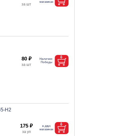
80 ₽
65-H2
175 ₽