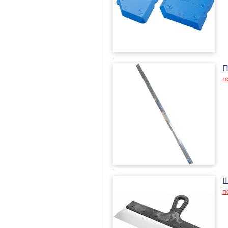
П
п
Ш
п