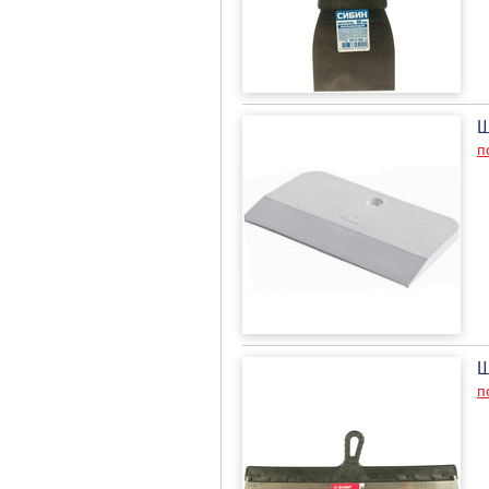
Ш
п
Ш
п