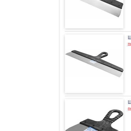
Ш
п
Ш
п