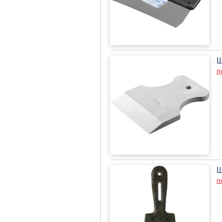
Ш
п
Ш
п