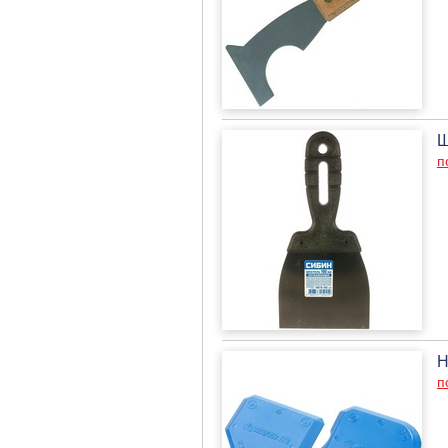
Ш
п
Н
п