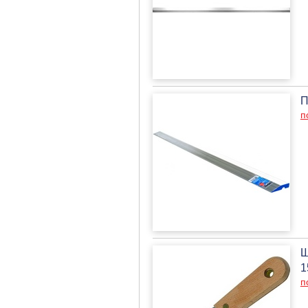
П
п
Ш
1
п