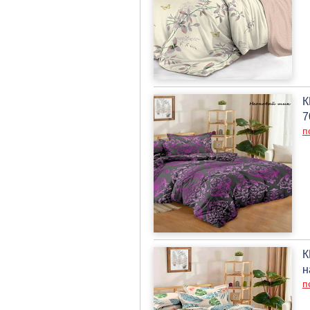
К
7
п
К
н
п