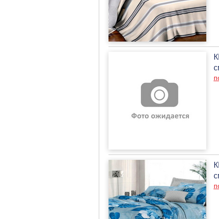
К
с
п
К
с
п