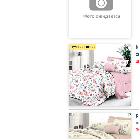
К
с
п
К
н
п