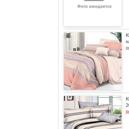
К
н
п
К
2
п