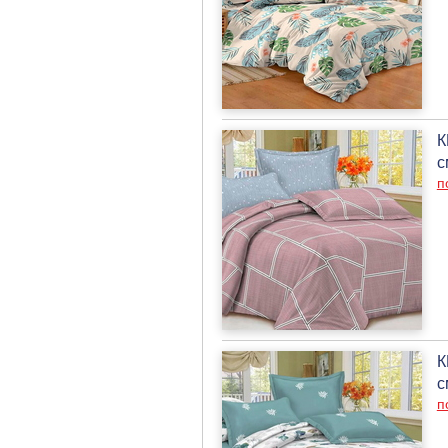
К
с
п
К
с
п