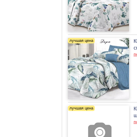
К
с
п
К
ш
п