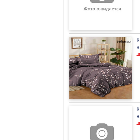
К
н
п
К
н
п