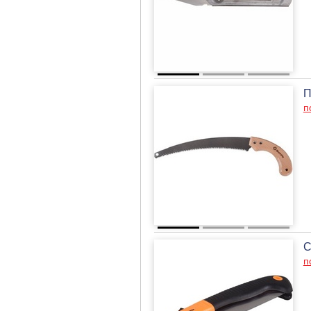
П
п
С
п