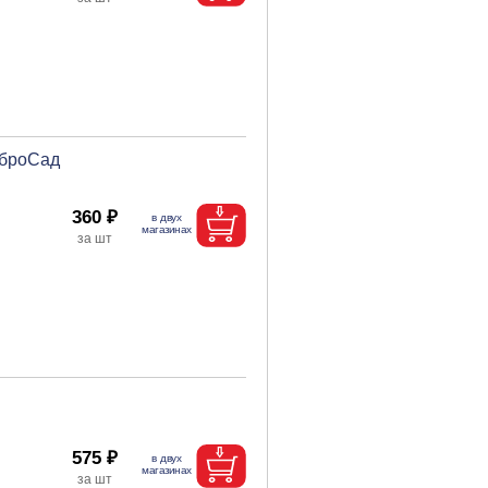
оброСад
360 ₽
575 ₽