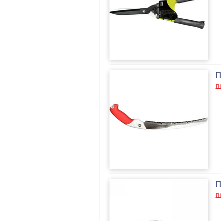
П
п
П
п