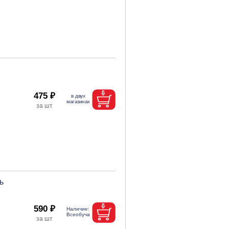
475 ₽
ь
590 ₽