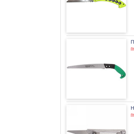
П
п
Н
п