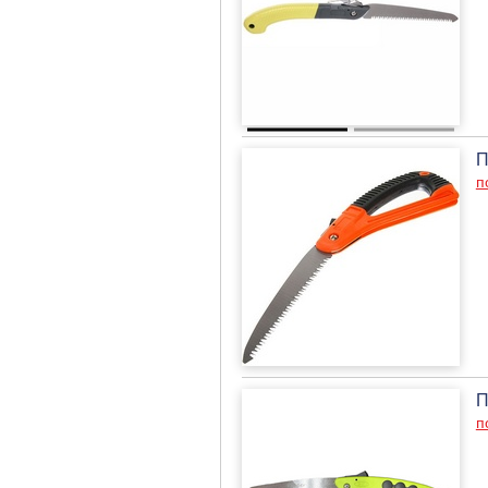
П
п
П
п