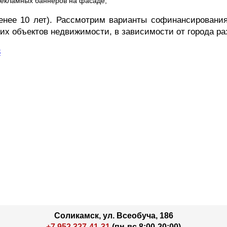
екламных баннеров на фасаде;
енее 10 лет). Рассмотрим варианты софинансирования
х объектов недвижимости, в зависимости от города ра
8
Соликамск, ул. Всеобуча, 186
+7 952 327-41-31
(пн-вс 8:00-20:00)