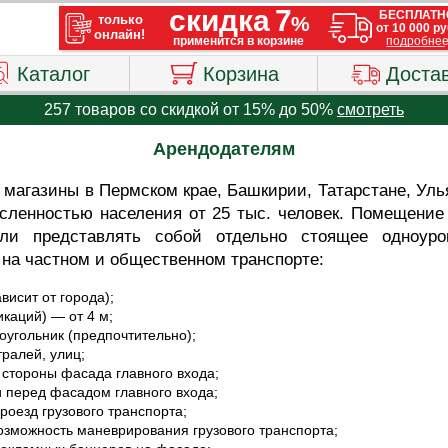
Каталог
Корзина
Доста
257 товаров со скидкой от 15% до 50%
смотреть
Арендодателям
магазины в Пермском крае, Башкирии, Татарстане, Уль
исленностью населения от 25 тыс. человек. Помещение
или представлять собой отдельно стоящее одноур
 на частном и общественном транспорте:
висит от города);
каций) — от 4 м;
угольник (предпочтительно);
ралей, улиц;
 стороны фасада главного входа;
 перед фасадом главного входа;
оезд грузового транспорта;
возможность маневрирования грузового транспорта;