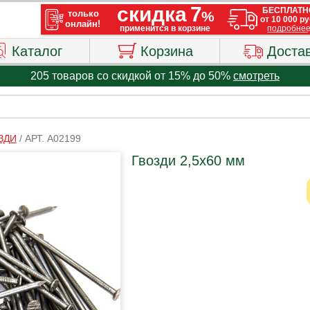
Каталог
Корзина
Доста
205 товаров со скидкой от 15% до 50%
смотреть
ЗДИ
/
АРТ. A02199
Гвозди 2,5х60 мм