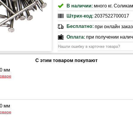
В наличии:
много кг. Соликам
Штрих-код:
2037522700017
Бесплатно:
при онлайн заказе
Оплата:
при получении нали
Нашли ошибку в карточке товара?
С этим товаром покупают
50 мм
товаре
90 мм
товаре