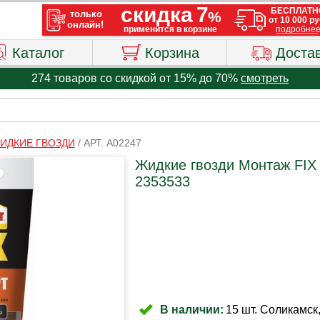
Каталог
Корзина
Доста
274 товаров со скидкой от 15% до 70%
смотреть
ИДКИЕ ГВОЗДИ
/
АРТ. A02247
Жидкие гвозди Монтаж FIX 
2353533
В наличии:
15 шт. Соликамск,