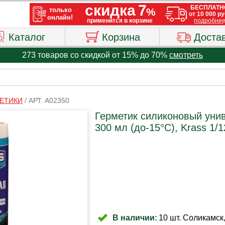
Каталог
Корзина
Доста
273 товаров со скидкой от 15% до 70%
смотреть
ЕТИКИ
/
АРТ. A02350
Герметик силиконовый уни
300 мл (до-15°C), Krass 1/1
В наличии:
10 шт. Соликамск,