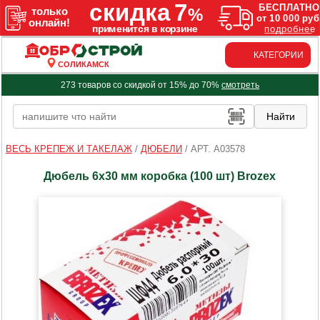
КАТЕГОРИИ
СОЛИКАМСК
273 товаров со скидкой от 15% до 70%
смотреть
ВЕСЬ КРЕПЕЖ И ТАКЕЛАЖ
/
ДЮБЕЛИ
/
АРТ. A03578
Дюбель 6х30 мм коробка (100 шт) Brozex