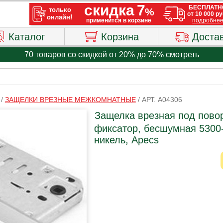
Каталог
Корзина
Доста
70 товаров со скидкой от 20% до 70%
смотреть
/
ЗАЩЕЛКИ ВРЕЗНЫЕ МЕЖКОМНАТНЫЕ
/
АРТ. A04306
Защелка врезная под повор
фиксатор, бесшумная 5300
никель, Apecs