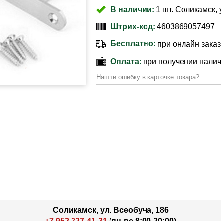
В наличии:
1 шт. Соликамск, 
Штрих-код:
4603869057497
Бесплатно:
при онлайн заказе
Оплата:
при получении нали
Нашли ошибку в карточке товара?
Соликамск, ул. Всеобуча, 186
+7 952 327-41-31
(пн-вс 8:00-20:00)