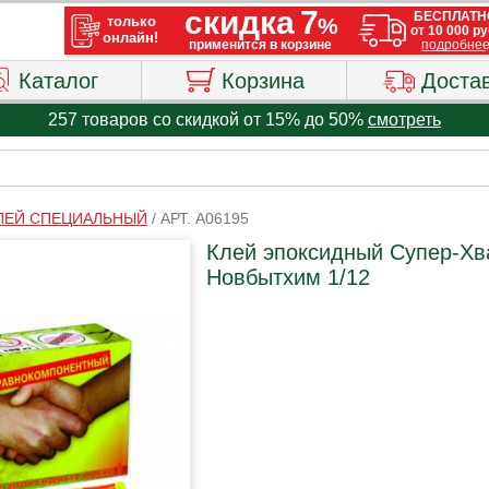
Каталог
Корзина
Доста
257 товаров со скидкой от 15% до 50%
смотреть
ЛЕЙ СПЕЦИАЛЬНЫЙ
/
АРТ. A06195
Клей эпоксидный Супер-Хва
Новбытхим 1/12