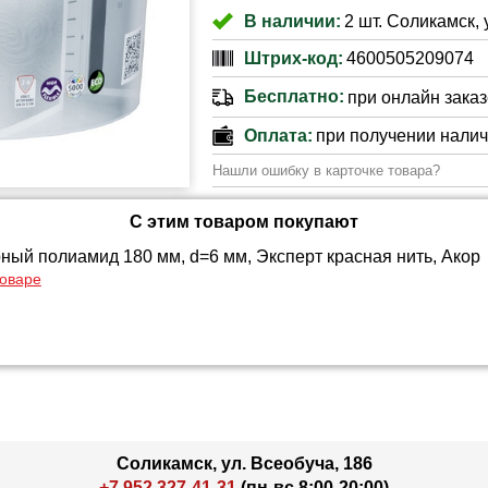
В наличии:
2 шт. Соликамск, 
Штрих-код:
4600505209074
Бесплатно:
при онлайн заказе
Оплата:
при получении нали
Нашли ошибку в карточке товара?
С этим товаром покупают
ный полиамид 180 мм, d=6 мм, Эксперт красная нить, Акор
товаре
Соликамск, ул. Всеобуча, 186
+7 952 327-41-31
(пн-вс 8:00-20:00)