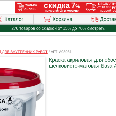
Каталог
Корзина
Доста
276 товаров со скидкой от 15% до 70%
смотреть
Д ДЛЯ ВНУТРЕННИХ РАБОТ
/
АРТ. A08031
Краска акриловая для обое
шелковисто-матовая База А 