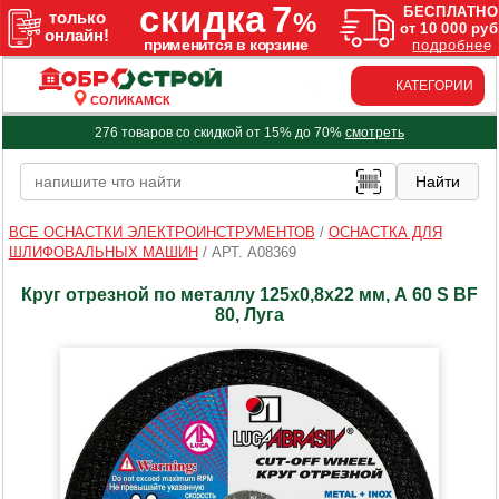
КАТЕГОРИИ
СОЛИКАМСК
276 товаров со скидкой от 15% до 70%
смотреть
ВСЕ ОСНАСТКИ ЭЛЕКТРОИНСТРУМЕНТОВ
/
ОСНАСТКА ДЛЯ
ШЛИФОВАЛЬНЫХ МАШИН
/
АРТ. A08369
Круг отрезной по металлу 125х0,8х22 мм, А 60 S BF
80, Луга