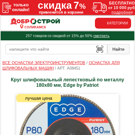
КАТЕГОРИИ
СОЛИКАМСК
257 товаров со скидкой от 15% до 50%
смотреть
ВСЕ ОСНАСТКИ ЭЛЕКТРОИНСТРУМЕНТОВ
/
ОСНАСТКА ДЛЯ
ШЛИФОВАЛЬНЫХ МАШИН
/
АРТ. A08451
Круг шлифовальный лепестковый по металлу
180х80 мм, Edge by Patriot