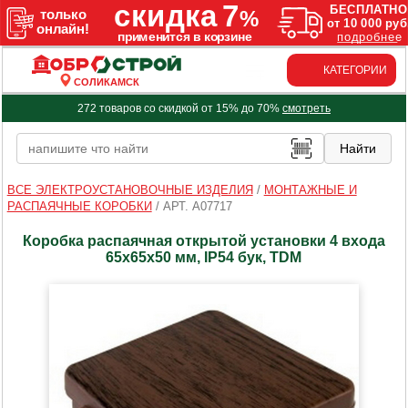
КАТЕГОРИИ
СОЛИКАМСК
272 товаров со скидкой от 15% до 70%
смотреть
ВСЕ ЭЛЕКТРОУСТАНОВОЧНЫЕ ИЗДЕЛИЯ
/
МОНТАЖНЫЕ И
РАСПАЯЧНЫЕ КОРОБКИ
/
АРТ. A07717
Коробка распаячная открытой установки 4 входа
65х65х50 мм, IP54 бук, TDM